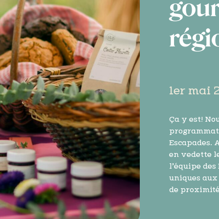
gour
régi
1er mai 
Ça y est! No
programmati
Escapades. A
en vedette le
l’équipe des
uniques aux 
de proximité