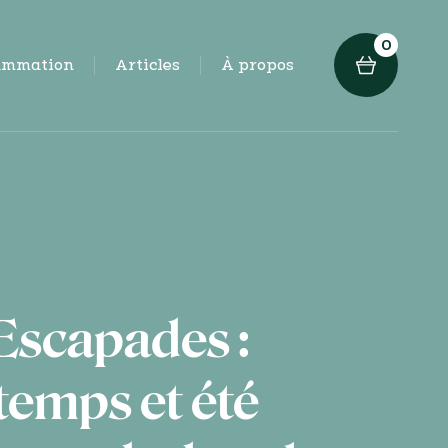
0
ammation
Articles
À propos
Escapades :
temps et été