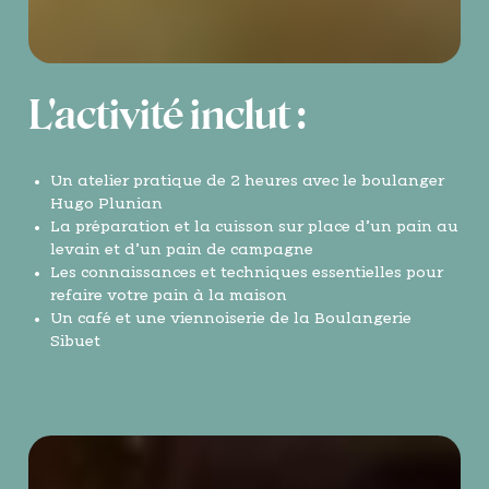
L'activité inclut :
Un atelier pratique de 2 heures avec le boulanger
Hugo Plunian
La préparation et la cuisson sur place d’un pain au
levain et d’un pain de campagne
Les connaissances et techniques essentielles pour
refaire votre pain à la maison
Un café et une viennoiserie de la Boulangerie
Sibuet