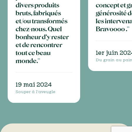
divers produits
concept et 
bruts, fabriqués
générosité d
et/ou transformés
les interven
chez-nous. Quel
Bravoooo .
”
bonheur d'y rester
et de rencontrer
tout ce beau
1er juin 202
monde.
”
Du grain au pai
19 mai 2024
Souper à l'aveugle