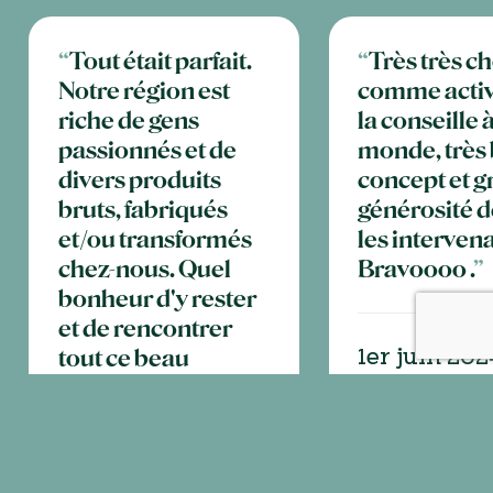
“
Tout était parfait.
“
Très très c
Notre région est
comme activ
riche de gens
la conseille à
passionnés et de
monde, très
divers produits
concept et 
bruts, fabriqués
générosité d
et/ou transformés
les interven
chez-nous. Quel
Bravoooo .
”
bonheur d'y rester
et de rencontrer
tout ce beau
1er juin 202
monde.
”
Du grain au pai
19 mai 2024