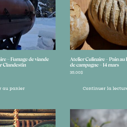
aire – Fumage de viande
Atelier Culinaire – Pain au 
r Clandestin
de campagne – 14 mars
35,00
$
r au panier
Continuer la lectur