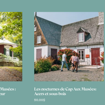
25,00$
 Musées :
Les nocturnes de Cap Aux Musées:
eur
Acers et sous-bois
50,00
$