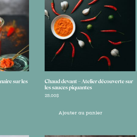
naire sur les
Chaud devant – Atelier découverte sur
les sauces piquantes
25,00
$
Ajouter au panier