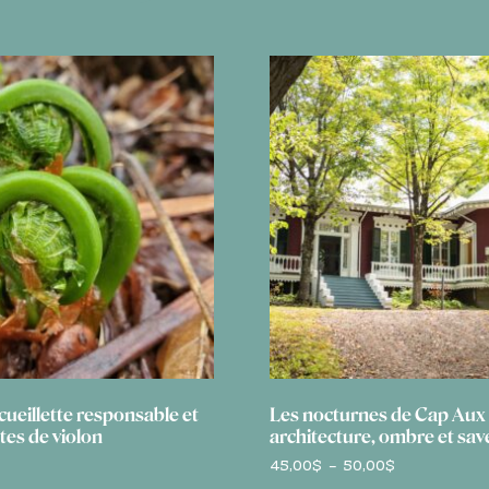
a cueillette responsable et
Les nocturnes de Cap Aux
êtes de violon
architecture, ombre et sav
Plage
45,00
$
–
50,00
$
de