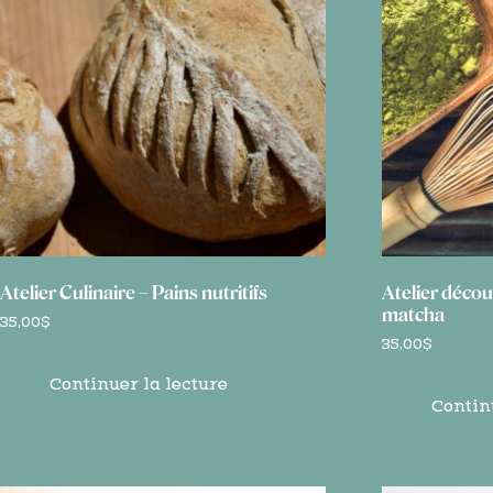
Atelier Culinaire – Pains nutritifs
Atelier décou
matcha
35,00
$
35,00
$
Continuer la lecture
Contin