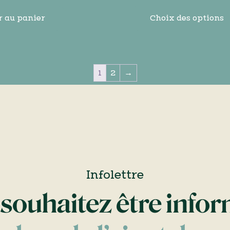
prix :
45,00$
r au panier
Choix des options
à
50,00$
1
2
→
Infolettre
souhaitez être info