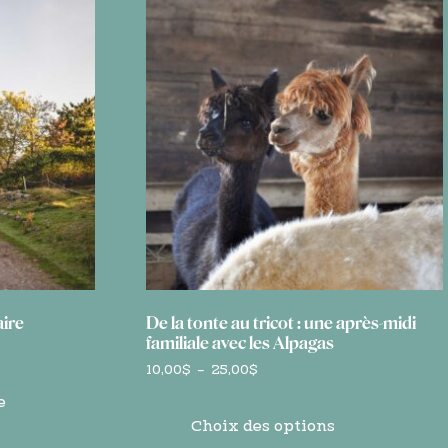
aire
De la tonte au tricot : une après-midi
familiale avec les Alpagas
Plage
10,00
$
–
25,00
$
de
e
prix :
10,00$
Choix des options
à