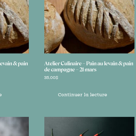
levain & pain
Atelier Culinaire – Pain au levain & pain
de campagne – 21 mars
35,00
$
e
Continuer la lecture