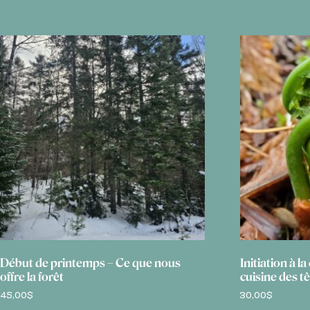
45,00$
Début de printemps – Ce que nous
Initiation à l
offre la forêt
cuisine des t
45,00
$
30,00
$