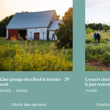
Ciné-grange chez Roch le fermier – 29
Concert chez
août
le jazz renco
Plage
15,00
$
–
45,00
$
70,00
$
de
prix :
15,00$
Choix des options
Contin
à