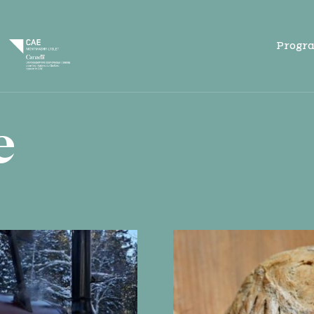
Progr
e