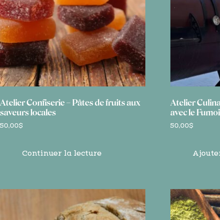
Atelier Confiserie – Pâtes de fruits aux
Atelier Culin
saveurs locales
avec le Fumoi
50,00
$
50,00
$
Continuer la lecture
Ajoute